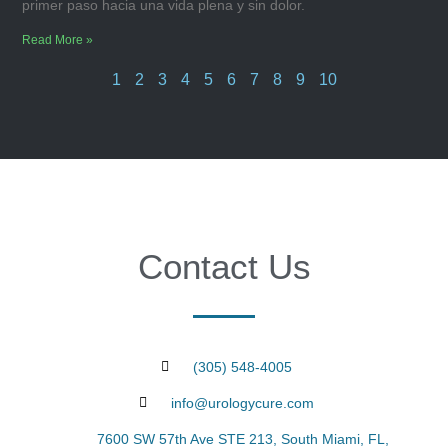
primer paso hacia una vida plena y sin dolor.
Read More »
1
2
3
4
5
6
7
8
9
10
Contact Us
(305) 548-4005
info@urologycure.com
7600 SW 57th Ave STE 213, South Miami, FL,