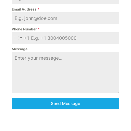
Email Address
*
Phone Number
*
+1
United States +1
Message
Send Message