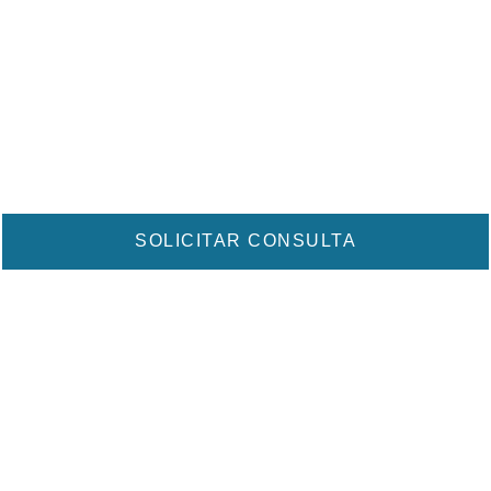
de la
salud.
SOLICITAR CONSULTA
CONOCER DR. ANTUN