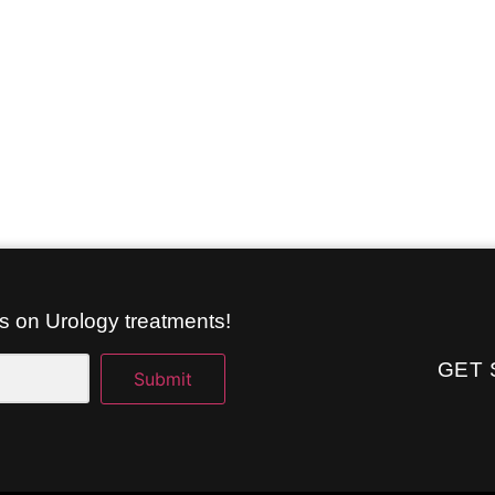
ls on Urology treatments!
GET 
Submit