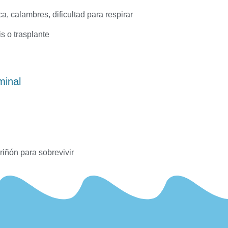
, calambres, dificultad para respirar
s o trasplante
minal
 riñón para sobrevivir