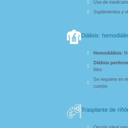
Uso de medicamen
Suplementos y vi
Diálisis: hemodiális
Hemodiálisis:
fi
Diálisis peritone
filtro
Se requiere en e
cuerpo
Trasplante de riñón
Opción ideal para