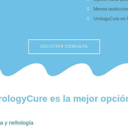
Menos restriccion
UrologyCure en M
SOLICITAR CONSULTA
rologyCure es la mejor opció
a y nefrología