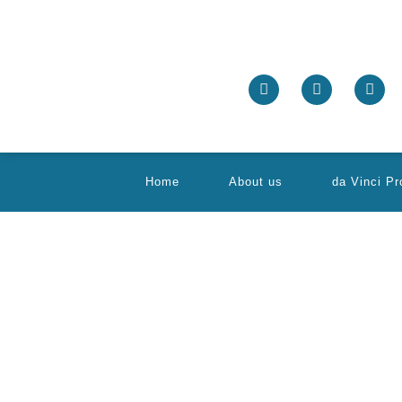
Home
About us
da Vinci P
Et