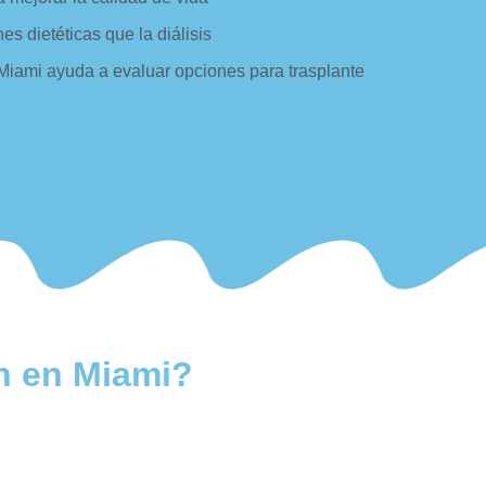
es dietéticas que la diálisis
iami ayuda a evaluar opciones para trasplante
n en Miami?