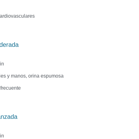
ardiovasculares
oderada
in
pies y manos, orina espumosa
frecuente
vanzada
in