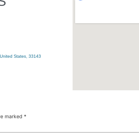
S
United States, 33143
are marked
*