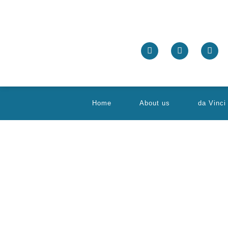
Home
About us
da Vinci
La salud de nuestros hijos es una prioridad fundamental y, en 
para garantizar el bienestar de los más pequeños. En este artí
de tus hijos.