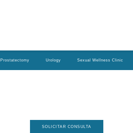
 Prostatectomy
Urology
Sexual Wellness Clinic
este sentido, la atención urológica juega un papel crucial. El u
culo, exploraremos la relevancia de este especialista y cómo su
SOLICITAR CONSULTA