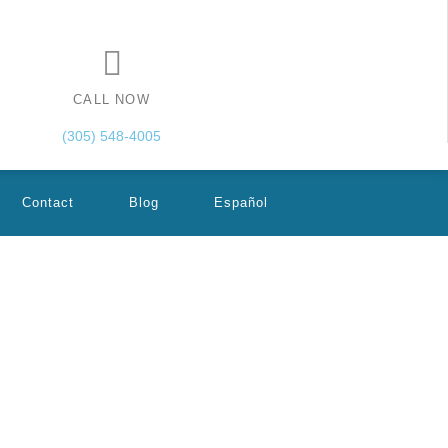
CALL NOW
(305) 548-4005
Contact
Blog
Español
rólogo pediátrico se ha convertido en un aliado indispensable
 intervención puede marcar la diferencia en la salud urinaria